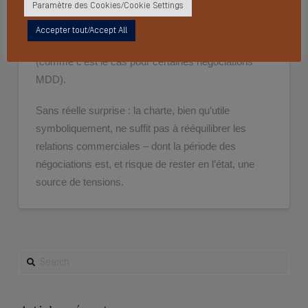
Paramètre des Cookies/Cookie Settings
Il prône aussi un recours aux contrats tripartites qui
Accepter tout/Accept All
réuniraient distributeurs, industriels et agriculteurs
(comme c’est le cas pour certaines négociations
MDD).
Sans réelle surprise : la charte, bien qu’utile
symboliquement, ne suffit pas à rééquilibrer les
relations commerciales – dont la période des
négociations est, et risque de rester en l’état, une
source de tensions.
SEARCH