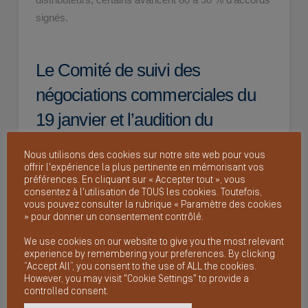
signés.
Le Comité de suivi des
négociations commerciales du
19 janvier et l’audition du
ministre Serge Papin dressent
Nous utilisons des cookies sur notre site web pour vous
un premier bilan mitigé.
offrir l'expérience la plus pertinente en mémorisant vos
préférences. En cliquant sur « Accepter tout », vous
consentez à l'utilisation de TOUS les cookies. Toutefois,
Les tensions persistent : pressions sur les prix,
vous pouvez consulter la rubrique « Paramètre des cookies
» pour donner un consentement contrôlé.
menaces de déréférencement, pratiques
discutables, etc.
We use cookies on our website to give you the most relevant
experience by remembering your preferences. By clicking
“Accept All”, you consent to the use of ALL the cookies.
Serge Papin appelle à des contrats pluriannuels, qui
However, you may visit "Cookie Settings" to provide a
pourraient être une solution pour sortir d’un rapport
controlled consent.
de force parfois destructeur.