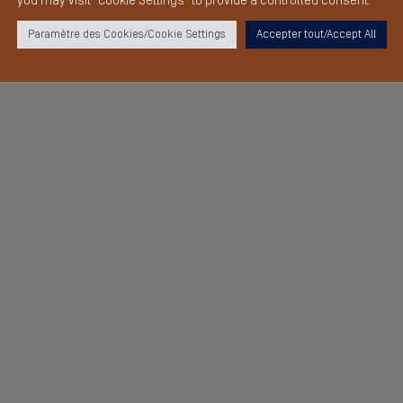
you may visit "Cookie Settings" to provide a controlled consent.
Paramètre des Cookies/Cookie Settings
Accepter tout/Accept All