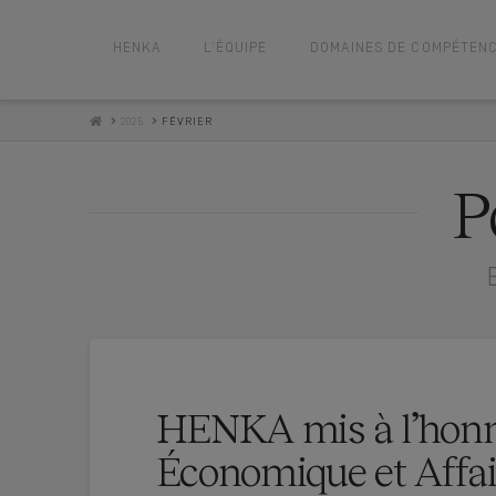
HENKA
L’ÉQUIPE
DOMAINES DE COMPÉTEN
HOME
2025
FÉVRIER
P
HENKA mis à l’honne
Économique et Affai