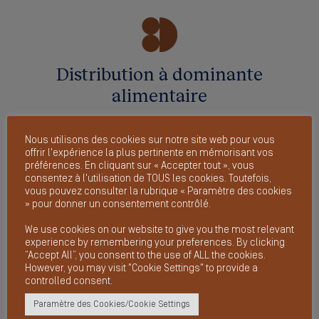
Distribution à dominante
alimentaire
Nous utilisons des cookies sur notre site web pour vous
offrir l'expérience la plus pertinente en mémorisant vos
préférences. En cliquant sur « Accepter tout », vous
Produits de grande
consentez à l'utilisation de TOUS les cookies. Toutefois,
vous pouvez consulter la rubrique « Paramètre des cookies
consommation
» pour donner un consentement contrôlé.
We use cookies on our website to give you the most relevant
experience by remembering your preferences. By clicking
“Accept All”, you consent to the use of ALL the cookies.
However, you may visit "Cookie Settings" to provide a
Technologies, médias et
controlled consent.
télécommunications
Paramètre des Cookies/Cookie Settings