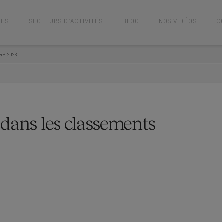
CES
SECTEURS D’ACTIVITÉS
BLOG
NOS VIDÉOS
C
S 2026
 dans les classements