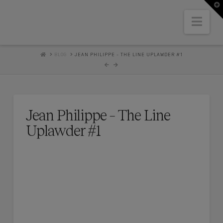
T
t
W
Nav
HOME
BLOG
JEAN PHILIPPE - THE LINE UPLAWDER #1
Jean Philippe – The Line
Uplawder #1