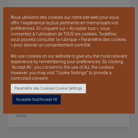
Nous utilisons des cookies sur notre site web pour vous
Deux points réglementaires essentiels :
offrir l'expérience la plus pertinente en mémorisant vos
préférences. En cliquant sur « Accepter tout », vous
Définition du périmètre : distinction claire entre
consentez à l'utilisation de TOUS les cookies. Toutefois,
vous pouvez consulter la rubrique « Paramètre des cookies
emballages ménagers et professionnels (
lire
» pour donner un consentement contrôlé.
l’arrêté
).
Cahier des charges des éco organismes et
We use cookies on our website to give you the most relevant
experience by remembering your preferences. By clicking
systèmes individuels (
lire le cahier des charges
).
“Accept All”, you consent to the use of ALL the cookies.
However, you may visit "Cookie Settings" to provide a
controlled consent.
Paramètre des Cookies/Cookie Settings
Pour anticiper au mieux, les entreprises doivent
identifier les flux concernés, réévaluer leur
Accepter tout/Accept All
organisation logistique et préparer les adhésions à
venir.